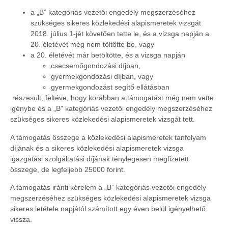
a „B” kategóriás vezetői engedély megszerzéséhez
szükséges sikeres közlekedési alapismeretek vizsgát
2018. július 1-jét követően tette le, és a vizsga napján a
20. életévét még nem töltötte be, vagy
a 20. életévét már betöltötte, és a vizsga napján
csecsemőgondozási díjban,
gyermekgondozási díjban, vagy
gyermekgondozást segítő ellátásban
részesült, feltéve, hogy korábban a támogatást még nem vette
igénybe és a „B” kategóriás vezetői engedély megszerzéséhez
szükséges sikeres közlekedési alapismeretek vizsgát tett.
A támogatás összege a közlekedési alapismeretek tanfolyam
díjának és a sikeres közlekedési alapismeretek vizsga
igazgatási szolgáltatási díjának ténylegesen megfizetett
összege, de legfeljebb
25000
forint.
A támogatás iránti kérelem a „B” kategóriás vezetői engedély
megszerzéséhez szükséges közlekedési alapismeretek vizsga
sikeres letétele napjától számított egy éven belül igényelhető
vissza.