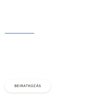
Online KRESZ oktatás
Elsősegély tanfolyam
Elérhetőségek
Bencsik János - tulajdonos
+36 30 339 4093
Bencsik Amanda - iskolavezető
+36 30 339 4161
BEIRATKOZÁS
info@safetycariskola.hu