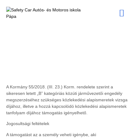
RÓLUNK MOND
25000FT
VISSZAIGÉNYLÉS
A Kormány 55/2018. (III. 23.) Korm. rendelete szerint a
sikeresen letett „B” kategóriás közúti járművezetői engedély
megszerzéséhez szükséges közlekedési alapismeretek vizsga
díjához, illetve a hozzá kapcsolódó közlekedési alapismeretek
tanfolyam díjához támogatás igényelhető.
Jogosultsági feltételek
A támogatást az a személy veheti igénybe, aki